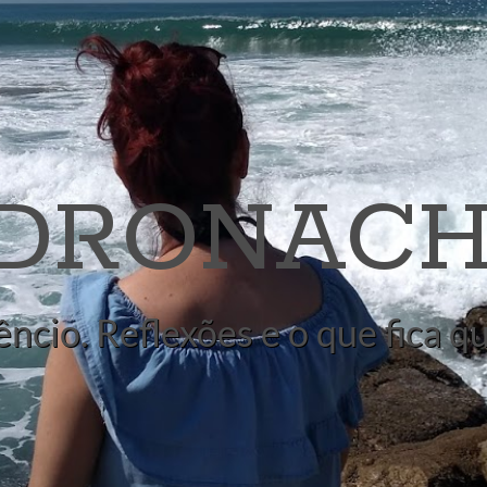
 DRONACH
êncio. Reflexões e o que fica 