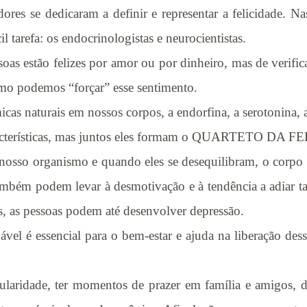
ores se dedicaram a definir e representar a felicidade. N
l tarefa: os endocrinologistas e neurocientistas.
oas estão felizes por amor ou por dinheiro, mas de verific
mo podemos “forçar” esse sentimento.
icas naturais em nossos corpos, a endorfina, a serotonina, 
racterísticas, mas juntos eles formam o QUARTETO DA 
nosso organismo e quando eles se desequilibram, o corpo p
mbém podem levar à desmotivação e à tendência a adiar ta
s, as pessoas podem até desenvolver depressão.
vel é essencial para o bem-estar e ajuda na liberação dess
egularidade, ter momentos de prazer em família e amig