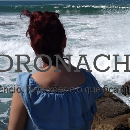
 DRONACH
êncio. Reflexões e o que fica 