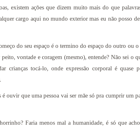
oas, existem ações que dizem muito mais do que palavras
qualquer cargo aqui no mundo exterior mas eu não posso d
o começo do seu espaço é o termino do espaço do outro ou o
r peito, vontade e coragem (mesmo), entende? Não sei o q
ianças tocá-lo, onde expressão corporal é quase por
.
 é ouvir que uma pessoa vai ser mãe só pra cumprir um pa
chorrinho? Faria menos mal a humanidade, é só que ac