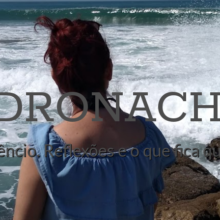
 DRONACH
êncio. Reflexões e o que fica 