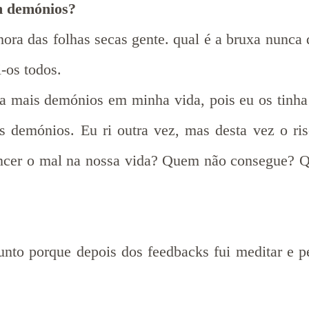
m demónios?
ora das folhas secas gente. qual é a bruxa nunc
i-os todos.
ia mais demónios em minha vida, pois eu os tinh
 demónios. Eu ri outra vez, mas desta vez o riso
er o mal na nossa vida? Quem não consegue? Qu
unto porque depois dos feedbacks fui meditar e p
.