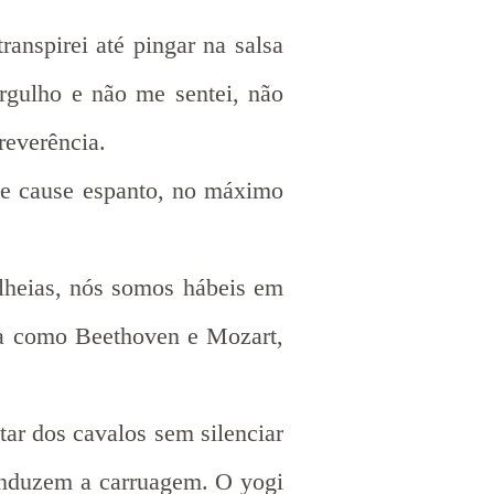
nspirei até pingar na salsa
orgulho e não me sentei, não
rreverência.
me cause espanto, no máximo
lheias, nós somos hábeis em
ca como Beethoven e Mozart,
tar dos cavalos sem silenciar
conduzem a carruagem. O yogi