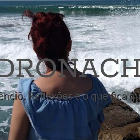
 DRONACH
êncio. Reflexões e o que fica 